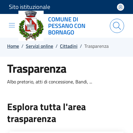
Sito istituzionale
Salta e vai al contenuto
Salta e vai al footer
COMUNE DI
PESSANO CON
BORNAGO
Home
/
Servizi online
/
Cittadini
/
Trasparenza
Trasparenza
Albo pretorio, atti di concessione, Bandi, ...
Esplora tutta l'area
trasparenza