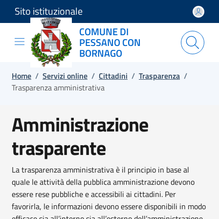
Sito istituzionale
Salta e vai al contenuto
Salta e vai al footer
COMUNE DI
PESSANO CON
BORNAGO
Home
/
Servizi online
/
Cittadini
/
Trasparenza
/
Trasparenza amministrativa
Amministrazione
trasparente
La trasparenza amministrativa è il principio in base al
quale le attività della pubblica amministrazione devono
essere rese pubbliche e accessibili ai cittadini. Per
favorirla, le informazioni devono essere disponibili in modo
efficace sia all’interno sia all’esterno dell’amministrazione.