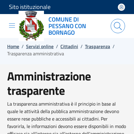
Sito istituzionale
Salta e vai al contenuto
Salta e vai al footer
COMUNE DI
PESSANO CON
BORNAGO
Home
/
Servizi online
/
Cittadini
/
Trasparenza
/
Trasparenza amministrativa
Amministrazione
trasparente
La trasparenza amministrativa è il principio in base al
quale le attività della pubblica amministrazione devono
essere rese pubbliche e accessibili ai cittadini. Per
favorirla, le informazioni devono essere disponibili in modo
efficace sia all’interno sia all’esterno dell’amministrazione.